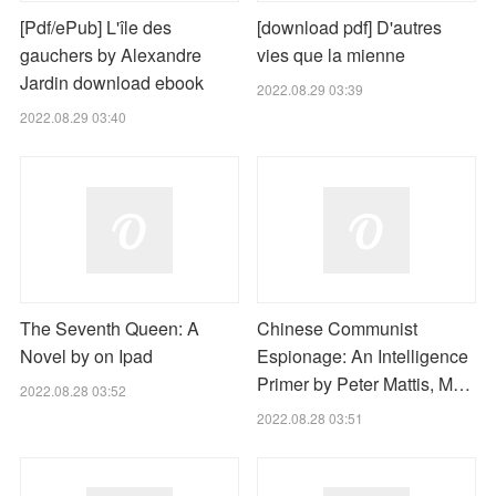
[Pdf/ePub] L'île des
[download pdf] D'autres
gauchers by Alexandre
vies que la mienne
Jardin download ebook
2022.08.29 03:39
2022.08.29 03:40
The Seventh Queen: A
Chinese Communist
Novel by on Ipad
Espionage: An Intelligence
Primer by Peter Mattis, M…
2022.08.28 03:52
2022.08.28 03:51