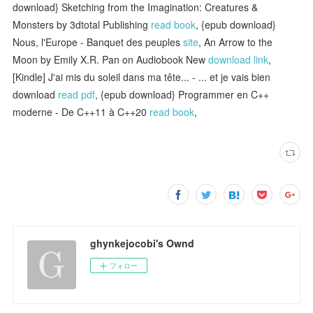
download} Sketching from the Imagination: Creatures &
Monsters by 3dtotal Publishing
read book
, {epub download}
Nous, l'Europe - Banquet des peuples
site
, An Arrow to the
Moon by Emily X.R. Pan on Audiobook New
download link
,
[Kindle] J'ai mis du soleil dans ma tête... - ... et je vais bien
download
read pdf
, {epub download} Programmer en C++
moderne - De C++11 à C++20
read book
,
ghynkejocobi's Ownd
フォロー