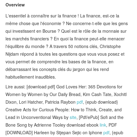
Overview
L'essentiel à connaître sur la finance ! La finance, est-ce la
même chose que l'économie ? Ne concerne-t-elle que les gens
qui investissent en Bourse ? Quel est le rôle de la monnaie sur
les marchés financiers ? En quoi la finance peut-elle menacer
l'équilibre du monde ? A travers 50 notions clés, Christophe
Nijdam répond à toutes les questions que vous vous posez et
vous permet de comprendre les bases de la finance, en
débarrassant les concepts clés du jargon qui les rend
habituellement inaudibles.
Lire aussi: [download pdf] God Loves Her: 365 Devotions for
Women by Women by Our Daily Bread, Kim Cash Tate, Xochitl
Dixon, Lori Hatcher, Patricia Raybon
pdf
, {epub download}
Creative Acts for Curious People: How to Think, Create, and
Lead in Unconventional Ways by
site
, [Pdf/ePub] Sofi and the
Bone Song by Adrienne Tooley download ebook
link
, PDF
[DOWNLOAD] Harleen by Stjepan Sejic on Iphone
pdf
, {epub